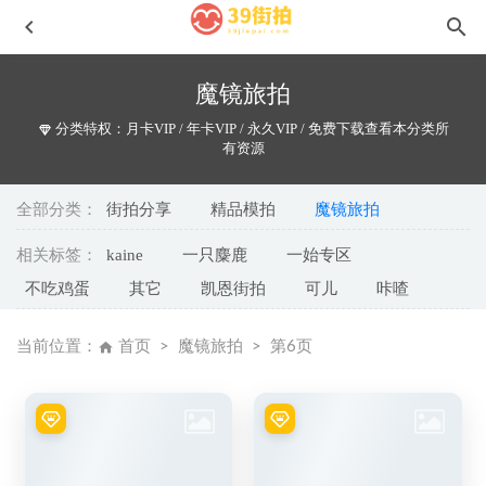
魔镜旅拍
分类特权：月卡VIP / 年卡VIP / 永久VIP / 免费下载查看本分类所
有资源
全部分类：
街拍分享
精品模拍
魔镜旅拍
相关标签：
kaine
一只麋鹿
一始专区
瑜伽裤干练百搭No.7428
2024-09-06
不吃鸡蛋
其它
凯恩街拍
可儿
咔喳
红色紧身短裤MO_0484
2021-08-28
魅力黑色系J8654
2025-04-27
当前位置：
首页
魔镜旅拍
第6页
粉白靓丽青春时尚No.6552
2024-05-05
魅力女神No.7335
2024-09-03