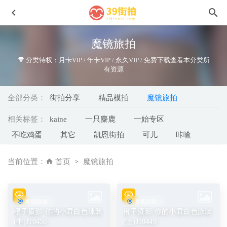
魔镜旅拍
分类特权：月卡VIP / 年卡VIP / 永久VIP / 免费下载查看本分类所
有资源
全部分类：
街拍分享
精品模拍
魔镜旅拍
相关标签：
kaine
一只麋鹿
一始专区
蓝色短牛仔MF00901
2023-03-02
不吃鸡蛋
其它
凯恩街拍
可儿
咔喳
月满西楼-打扫mj103
2021-10-07
一始街拍作品-ZZZ-J8645
2025-04-25
当前位置：
首页
魔镜旅拍
吊带针织裙No.7055
2024-07-31
远行,粉红色瑜伽裤MF01001
2023-08-24
魔镜旅拍
魔镜旅拍
橙子摄影-你的小君白色泳装
橙子摄影-你的小君白色泳装
(中)J10450
(上)J10449