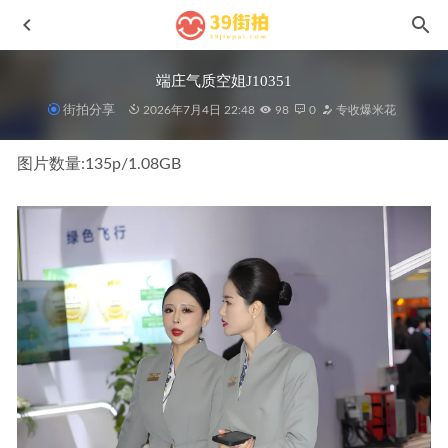
端庄气质空姐J10351
街拍分享
2026年7月4日 22:48
98
0
专收爆米花
图片数量:135p/1.08GB
黑色紧身裤女孩n210401
2021-07-11
果绿色连衣裙J8633
2025-04-22
黑色瑜伽裤MF00680
2022-06-12
牛仔裤YYDS-No.7586
2024-10-06
粉色信封MF01025
2023-10-25