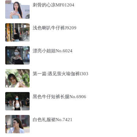
刺骨的心凉MF01204
浅色喇叭牛仔裤J9209
漂亮小姐姐No.6024
第一篇:遇见萤火瑜伽裤l303
黑色牛仔短裤长腿No.6906
白色礼服裙No.7421