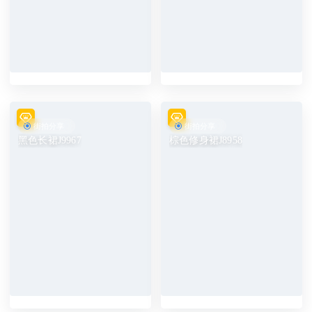
街拍分享
街拍分享
黑色长裙J9967
棕色修身裙J8958