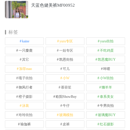
天蓝色健美裤MF00952
标签
kaine
yuru专区
yuru街拍
一只麋鹿
一始专区
不吃鸡蛋
其它
凯恩街拍
凯恩魔BUY
加菲mao
可儿
咔喳
嘎子街拍
小W
小W街拍
御风行者
慕容笙
懒羊羊
橙子摄影
欧阳ShowBuy
泰系美女
泳装
牛仔
牛男街拍
玲玲街拍
玻璃模拍
玻璃魔BUY
瑜伽裤
皮裤
红石摄影