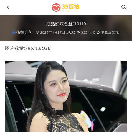
成熟韵味蕾丝J10119
街拍分享
2026年4月17日 19:53
335
0
专收爆米花
图片数量:78p/1.86GB
不在乎的在乎MF00985
2023-07-22
蓝色牛仔裤美女s210912
2021-09-28
不需要理由,黑色包臀m210535
2021-07-10
[凯恩Samui旅拍作品]第二篇–梦中的早餐,白色比基尼l117
2021-09-09
白裙套装J10201
2026-05-13