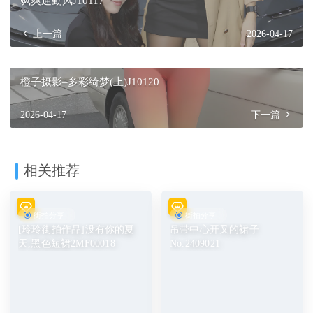
飒爽通勤风J10117
上一篇
2026-04-17
橙子摄影–多彩绮梦(上)J10120
2026-04-17
下一篇
相关推荐
街拍分享
街拍分享
[玲玲街拍作品]没有你的夏
吊带中心开叉的裙子
天,黑色短裙2MF00018
No.2409021