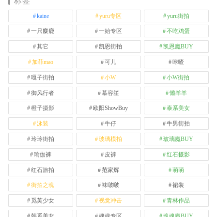
标签
kaine
yuru专区
yuru街拍
一只麋鹿
一始专区
不吃鸡蛋
其它
凯恩街拍
凯恩魔BUY
加菲mao
可儿
咔喳
嘎子街拍
小W
小W街拍
御风行者
慕容笙
懒羊羊
橙子摄影
欧阳ShowBuy
泰系美女
泳装
牛仔
牛男街拍
玲玲街拍
玻璃模拍
玻璃魔BUY
瑜伽裤
皮裤
红石摄影
红石旅拍
范家辉
萌萌
街拍之魂
袜啵啵
裙装
觅芙少女
视觉冲击
青林作品
韩系美女
魂魂专区
魂魂魔BUY