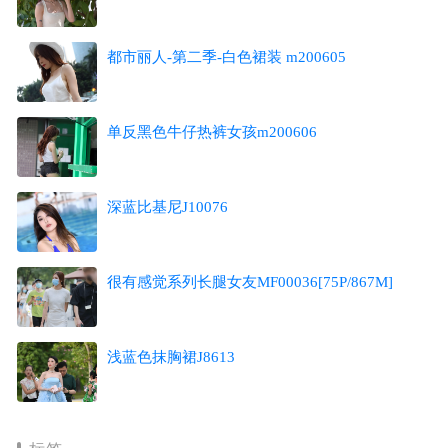
都市丽人-第二季-白色裙装 m200605
单反黑色牛仔热裤女孩m200606
深蓝比基尼J10076
很有感觉系列长腿女友MF00036[75P/867M]
浅蓝色抹胸裙J8613