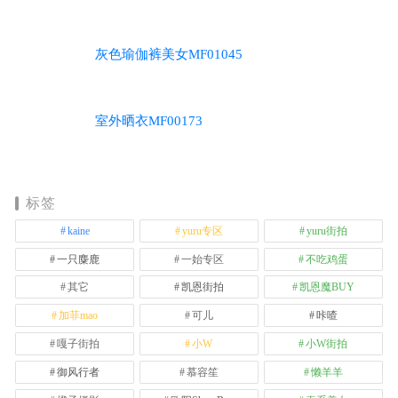
灰色瑜伽裤美女MF01045
室外晒衣MF00173
标签
kaine
yuru专区
yuru街拍
一只麋鹿
一始专区
不吃鸡蛋
其它
凯恩街拍
凯恩魔BUY
加菲mao
可儿
咔喳
嘎子街拍
小W
小W街拍
御风行者
慕容笙
懒羊羊