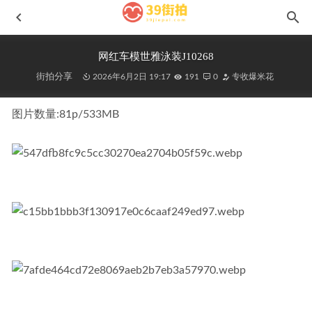
网红车模世雅泳装J10268
街拍分享
2026年6月2日 19:17
191
0
专收爆米花
图片数量:81p/533MB
百搭喇叭牛仔裤No.6981
2024-07-25
五分牛仔短裤No.7290
2024-08-23
又见粉白No.7150
2024-08-09
橙子摄影-牛仔女孩(下)J10300
2026-06-13
[一始专区] 贝多芬旋律MF01251
2025-03-23