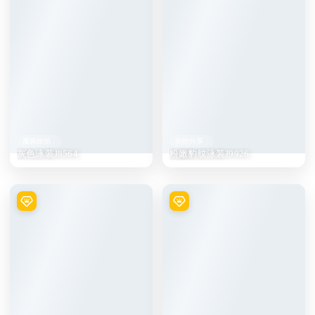
魔镜旅拍
街拍分享
灰色泳装J8564
粉嫩豹纹泳装J9926