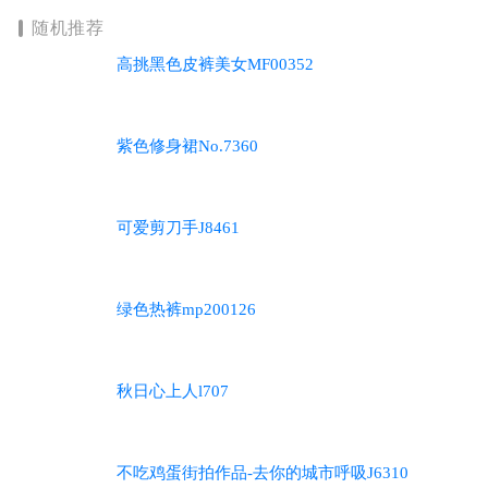
随机推荐
高挑黑色皮裤美女MF00352
紫色修身裙No.7360
可爱剪刀手J8461
绿色热裤mp200126
秋日心上人l707
不吃鸡蛋街拍作品-去你的城市呼吸J6310