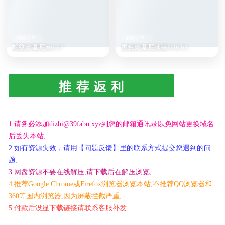
街拍分享
街拍分享
蛇纹比基尼mj117
黑色比基尼泳装J10153
1.请务必添加dizhi@39fabu.xyz到您的邮箱通讯录以免网站更换域名
后丢失本站;
2.如有资源失效，请用【问题反馈】里的联系方式提交您遇到的问
题;
3.网盘资源不要在线解压,请下载后在解压浏览;
4.推荐Google Chrome或Firefox浏览器浏览本站,不推荐QQ浏览器和
360等国内浏览器,因为屏蔽拦截严重;
5.付款后没显下载链接请联系客服补发.