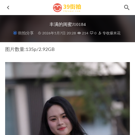
丰满的闺蜜J10184
街拍分享
2026年5月7日 20:28
214
0
专收爆米花
图片数量:135p/2.92GB
超模的感觉No.7491
2024-09-15
Closer,黑色皮裤MF00993
2023-08-14
遗失之绿MF01123
2024-06-13
柔情似水,白色皮裤MO_0503
2021-08-31
很有活力的黑色瑜伽裤美女MF00061
2021-08-06