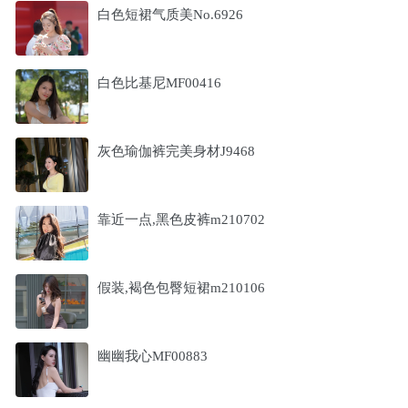
白色短裙气质美No.6926
白色比基尼MF00416
灰色瑜伽裤完美身材J9468
靠近一点,黑色皮裤m210702
假装,褐色包臀短裙m210106
幽幽我心MF00883