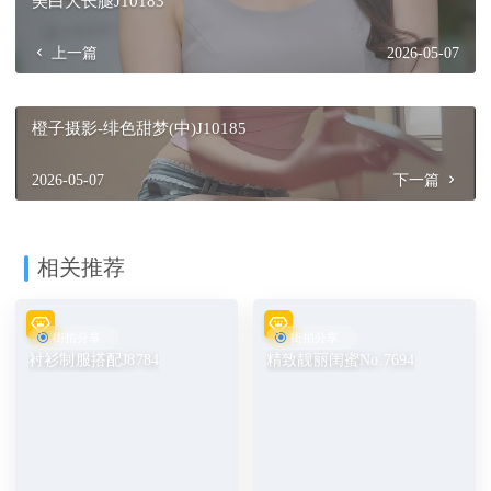
美白大长腿J10183
上一篇
2026-05-07
橙子摄影-绯色甜梦(中)J10185
2026-05-07
下一篇
相关推荐
街拍分享
街拍分享
衬衫制服搭配J8784
精致靓丽闺蜜No.7694