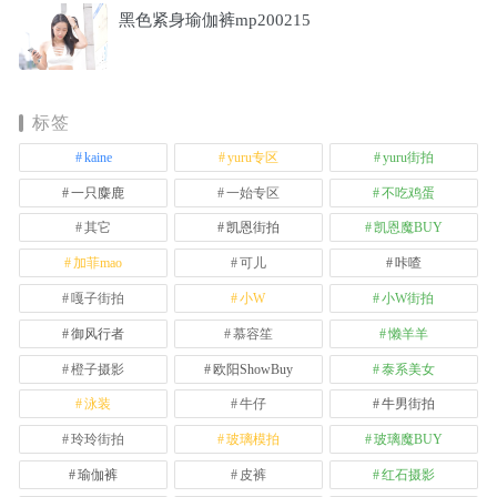
黑色紧身瑜伽裤mp200215
标签
kaine
yuru专区
yuru街拍
一只麋鹿
一始专区
不吃鸡蛋
其它
凯恩街拍
凯恩魔BUY
加菲mao
可儿
咔喳
嘎子街拍
小W
小W街拍
御风行者
慕容笙
懒羊羊
橙子摄影
欧阳ShowBuy
泰系美女
泳装
牛仔
牛男街拍
玲玲街拍
玻璃模拍
玻璃魔BUY
瑜伽裤
皮裤
红石摄影