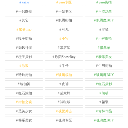
kaine
yuru专区
yuru街拍
一只麋鹿
一始专区
不吃鸡蛋
其它
凯恩街拍
凯恩魔BUY
加菲mao
可儿
咔喳
嘎子街拍
小W
小W街拍
御风行者
慕容笙
懒羊羊
橙子摄影
欧阳ShowBuy
泰系美女
泳装
牛仔
牛男街拍
玲玲街拍
玻璃模拍
玻璃魔BUY
瑜伽裤
皮裤
红石摄影
红石旅拍
范家辉
萌萌
街拍之魂
袜啵啵
裙装
觅芙少女
视觉冲击
青林作品
韩系美女
魂魂专区
魂魂魔BUY