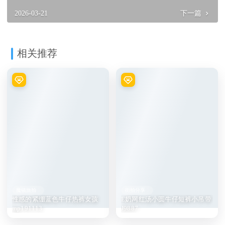
2026-03-21
下一篇
相关推荐
魔镜旅拍
街拍分享
性感的紧绷蓝色牛仔热裤女孩
E奶网红汤小圆牛仔短裤小吊带
mp191113
J9887