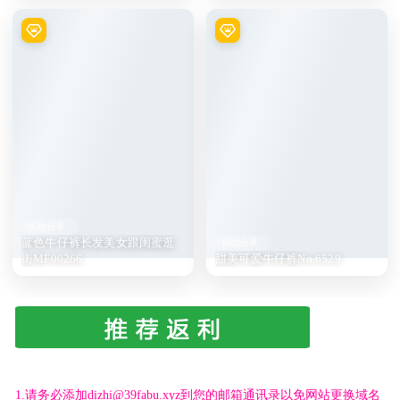
街拍分享
蓝色牛仔裤长发美女跟闺蜜逛
街拍分享
街MF00266
甜美可爱牛仔裤No.6529
1.请务必添加dizhi@39fabu.xyz到您的邮箱通讯录以免网站更换域名