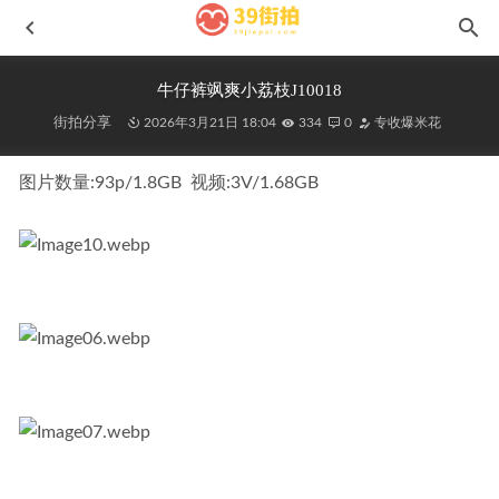
牛仔裤飒爽小荔枝J10018
街拍分享
2026年3月21日 18:04
334
0
专收爆米花
图片数量:93p/1.8GB  视频:3V/1.68GB
小巧玲珑可爱女MF00293
2021-10-19
高挑的蓝色紧牛美女s211029
2021-11-05
一抹暗香J8685
2025-05-02
晚间闺蜜No.6813
2024-07-03
习惯独行,蓝色牛仔紧身长裤MF00222
2021-09-03