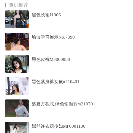
随机推荐
黑色长裙J10061
瑜伽学习展示No.7390
黑色皮裤MF000088
黑色紧身裤女孩n210401
盛夏方程式,绿色瑜伽裤m210701
黑丝连衣裙少妇MF0001100