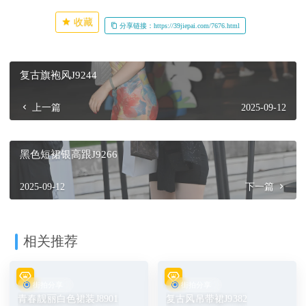
收藏
分享链接：https://39jiepai.com/7676.html
复古旗袍风J9244
上一篇
2025-09-12
黑色短裙银高跟J9266
2025-09-12
下一篇
相关推荐
街拍分享
街拍分享
青春靓丽白色裙装J8901
复古风吊带裙J9382