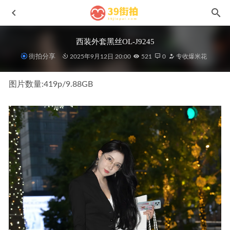
西装外套黑丝OL-J9245
街拍分享
2025年9月12日 20:00
521
0
专收爆米花
图片数量:419p/9.88GB
气质绝美敏敏J9403
2025-10-22
黑色连衣裙女子MF006567
2022-06-10
肉丝大长腿果果J10282
2026-06-09
第四篇:天蓝色一体泳装l312
2021-07-07
黑色短裙小姐姐MF00632
2022-06-01