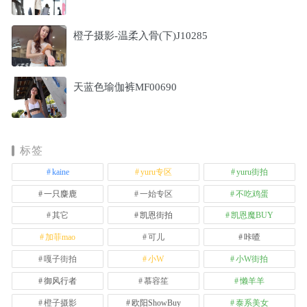
橙子摄影-温柔入骨(下)J10285
天蓝色瑜伽裤MF00690
标签
kaine
yuru专区
yuru街拍
一只麋鹿
一始专区
不吃鸡蛋
其它
凯恩街拍
凯恩魔BUY
加菲mao
可儿
咔喳
嘎子街拍
小W
小W街拍
御风行者
慕容笙
懒羊羊
橙子摄影
欧阳ShowBuy
泰系美女