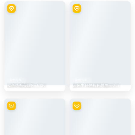
街拍分享
街拍分享
蓝色热裤美腿No.6720
蓝色牛仔热裤狂想曲mj045