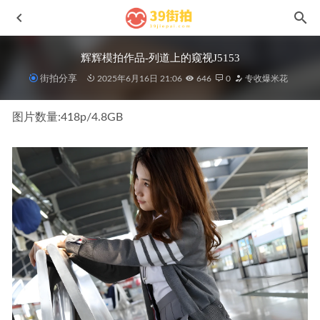
辉辉模拍作品-列道上的窥视J5153
街拍分享
2025年6月16日 21:06
646
0
专收爆米花
图片数量:418p/4.8GB
橙子摄影-断了的弦(上)J10259
2026-06-01
[凯恩Samui旅拍作品]第四篇–夏恋,黄色瑜伽裤l122
2021-09-
10
执意MF00962
2023-05-30
灰色紧身裤蓝色紧牛No.6678
2024-06-02
晴MF01157
2024-10-26