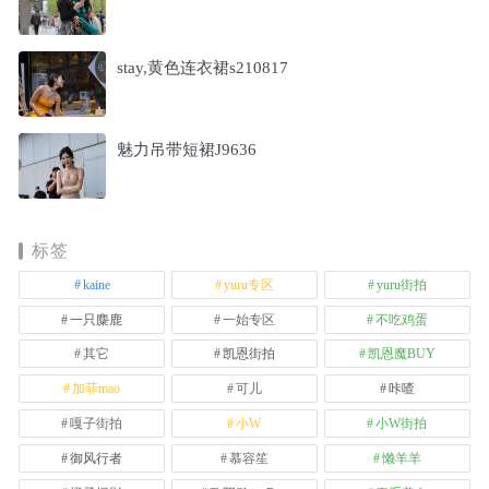
stay,黄色连衣裙s210817
魅力吊带短裙J9636
标签
kaine
yuru专区
yuru街拍
一只麋鹿
一始专区
不吃鸡蛋
其它
凯恩街拍
凯恩魔BUY
加菲mao
可儿
咔喳
嘎子街拍
小W
小W街拍
御风行者
慕容笙
懒羊羊