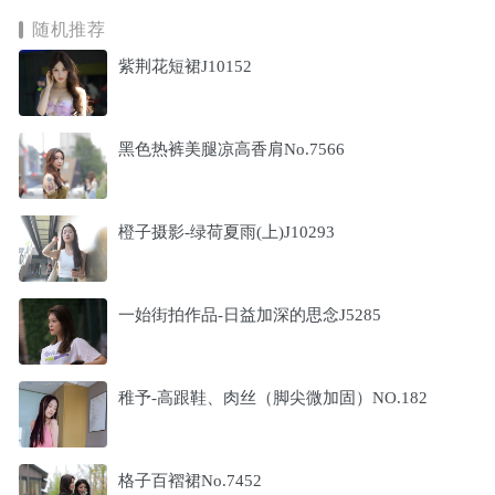
随机推荐
紫荆花短裙J10152
黑色热裤美腿凉高香肩No.7566
橙子摄影-绿荷夏雨(上)J10293
一始街拍作品-日益加深的思念J5285
稚予-高跟鞋、肉丝（脚尖微加固）NO.182
格子百褶裙No.7452