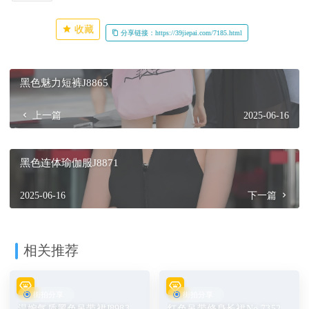
收藏
分享链接：https://39jiepai.com/7185.html
黑色魅力短裤J8865
上一篇
2025-06-16
黑色连体瑜伽服J8871
2025-06-16
下一篇
相关推荐
街拍分享
街拍分享
温婉气质黑色吊带裙J8983
红色吊带修身长裙No.7352