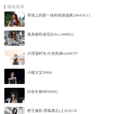
随机推荐
草地上的那一抹粉色瑜伽裤240410-11
紧身裙性感无比No.2409022
大理漫时光-白色热裤m200707
小喵大宝J9966
白色长裙MF00942
橙子摄影-西狐离丘(上)J10150