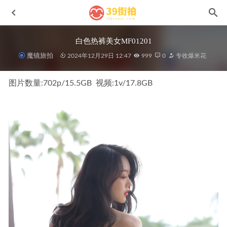
白色热裤美女MF01201
魔镜旅拍
2024年12月29日 12:47
999
0
专收爆米花
图片数量:702p/15.5GB  视频:1v/17.8GB
独白,粉红色瑜伽热裤MF00782
2022-08-29
灰绿色瑜伽裤美女MF01127
2024-06-13
彼方の光MF01177
2024-12-14
三姐妹J10062
2026-04-01
[凯恩Samui旅拍作品]第七篇–夏恋,蓝色短牛仔l121
2021-09-
10