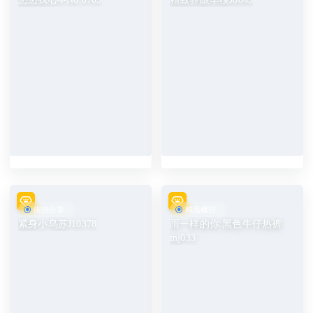
街拍分享
精品模拍
紧身小乌苏J10378
雨一样的你:黑色牛仔热裤
mj033