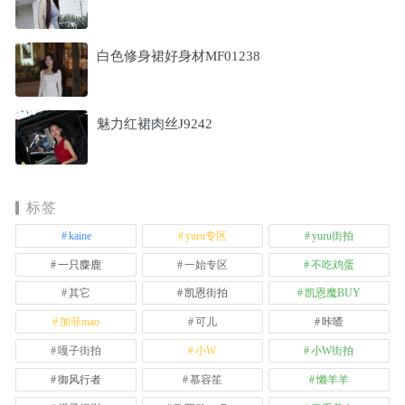
白色修身裙好身材MF01238
魅力红裙肉丝J9242
标签
kaine
yuru专区
yuru街拍
一只麋鹿
一始专区
不吃鸡蛋
其它
凯恩街拍
凯恩魔BUY
加菲mao
可儿
咔喳
嘎子街拍
小W
小W街拍
御风行者
慕容笙
懒羊羊