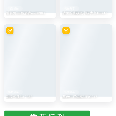
精品模拍
街拍分享
爱转角,白色热裤m200903
裤里丝脚板底小喵大宝J10417
街拍分享
街拍分享
甜美气质No.7367
蓝色牛仔短裤MF00717