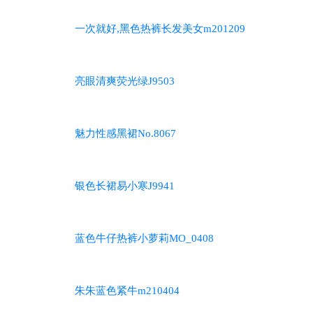
一次就好,黑色热裤长发美女m201209
亮眼清爽荧光绿J9503
魅力性感黑裙No.8067
银色长裙易小寒J9941
蓝色牛仔热裤小萝莉MO_0408
朱朱蓝色紧牛m210404