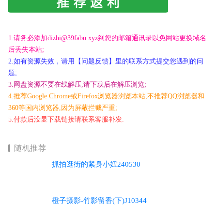
1.请务必添加dizhi@39fabu.xyz到您的邮箱通讯录以免网站更换域名
后丢失本站;
2.如有资源失效，请用【问题反馈】里的联系方式提交您遇到的问
题;
3.网盘资源不要在线解压,请下载后在解压浏览;
4.推荐Google Chrome或Firefox浏览器浏览本站,不推荐QQ浏览器和
360等国内浏览器,因为屏蔽拦截严重;
5.付款后没显下载链接请联系客服补发.
随机推荐
抓拍逛街的紧身小妞240530
橙子摄影-竹影留香(下)J10344