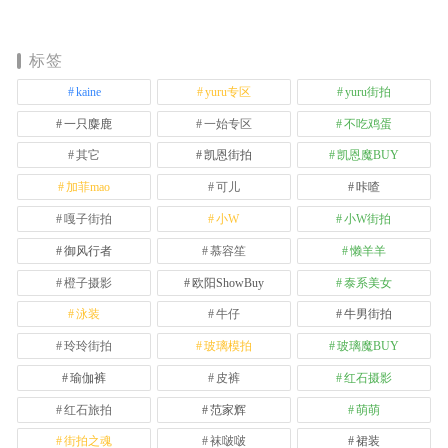
标签
kaine
yuru专区
yuru街拍
一只麋鹿
一始专区
不吃鸡蛋
其它
凯恩街拍
凯恩魔BUY
加菲mao
可儿
咔喳
嘎子街拍
小W
小W街拍
御风行者
慕容笙
懒羊羊
橙子摄影
欧阳ShowBuy
泰系美女
泳装
牛仔
牛男街拍
玲玲街拍
玻璃模拍
玻璃魔BUY
瑜伽裤
皮裤
红石摄影
红石旅拍
范家辉
萌萌
街拍之魂
袜啵啵
裙装