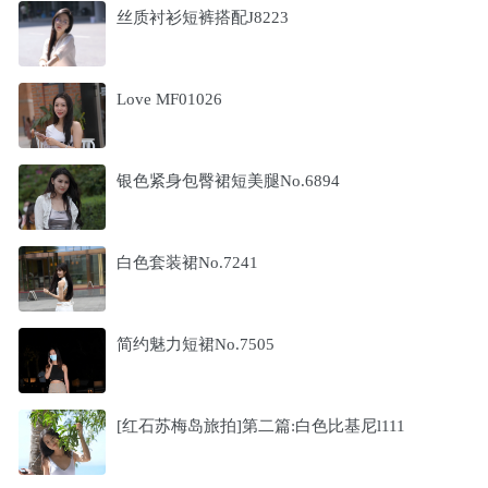
丝质衬衫短裤搭配J8223
Love MF01026
银色紧身包臀裙短美腿No.6894
白色套装裙No.7241
简约魅力短裙No.7505
[红石苏梅岛旅拍]第二篇:白色比基尼l111