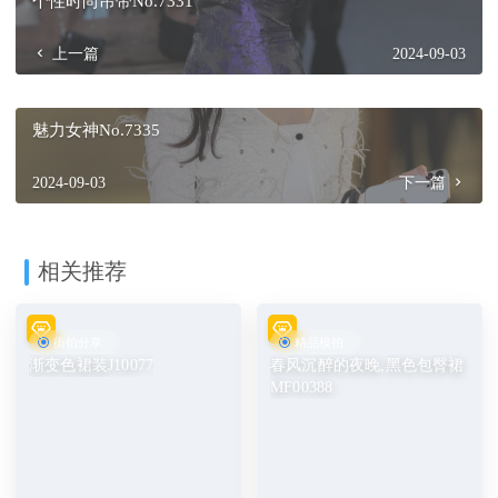
个性时尚吊带No.7331
上一篇
2024-09-03
魅力女神No.7335
2024-09-03
下一篇
相关推荐
街拍分享
精品模拍
渐变色裙装J10077
春风沉醉的夜晚,黑色包臀裙
MF00388