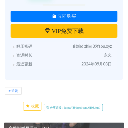
立即购买
VIP免费下载
解压密码
邮箱dizhi@39fabu.xyz
资源时长
永久
最近更新
2024年09月03日
裙装
收藏
分享链接：https://39jiepai.com/6109.html