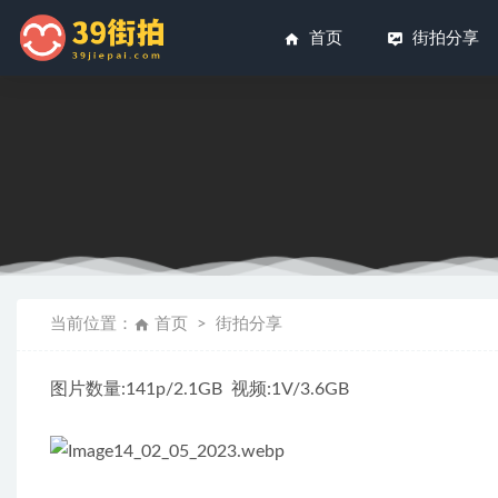
首页
街拍分享
小甜豆-高
橙子摄影-皮
当前位置：
首页
街拍分享
紫色包臀裙
皮裤,不熟
图片数量:141p/2.1GB  视频:1V/3.6GB
优雅红色长裙