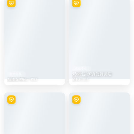
精品模拍
紫粉扎染紧身短裤美眉
街拍分享
精致女神No.7983
MF01193