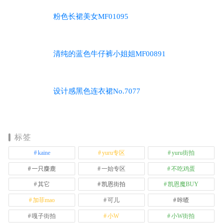
粉色长裙美女MF01095
清纯的蓝色牛仔裤小姐姐MF00891
设计感黑色连衣裙No.7077
标签
kaine
yuru专区
yuru街拍
一只麋鹿
一始专区
不吃鸡蛋
其它
凯恩街拍
凯恩魔BUY
加菲mao
可儿
咔喳
嘎子街拍
小W
小W街拍