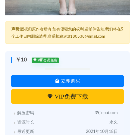
声明:
版权归原作者所有,如有侵犯您的权利,请邮件告知,我们将在5
个工作日内删除清理,联系邮箱:gt8180538@gmail.com
￥10
VIP会员免费
立即购买
VIP免费下载
解压密码
39jiepai.com
资源时长
永久
最近更新
2021年10月18日