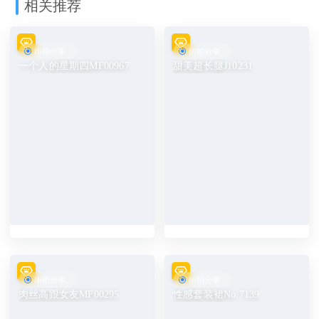
相关推荐
街拍分享
街拍分享
一个人的星期四MF00967
甜美超长腿J10231
街拍分享
街拍分享
肉丝高跟女友MF00295
性感套装裙No.7139