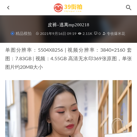
皮裤–逃离mp200218
精品模拍
2021年9月16日 09:19
2.11K
0
专收爆米花
单图分辨率：5504X8256 | 视频分辨率：3840×2160 套
图：7.83GB | 视频：4.55GB 高清无水印369张原图，单张
图片约20MB大小
紫色包臀裙J10023
2026-03-23
粉色纱裙小桂圆J9449
2025-10-28
蓝色牛仔热裤,我和冬天有个约会m201206
2021-07-14
小槑猫MF01203
2024-12-29
黑皮包臀裙J10013
2026-03-20