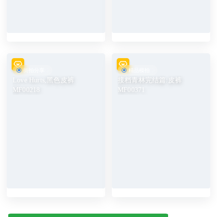
街拍分享
精品模拍
Love Hurts,黑色皮裤
接档青林完结篇:皮裤
MF00218
MF00371