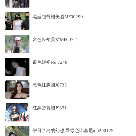
黑丝包臀裙美眉MF00290
米色长裙美女MF00741
银色短裙No.7240
黑色抹胸裙J8735
红黑套装裙J9331
假日半岛的幻想,果绿色比基尼mp200125