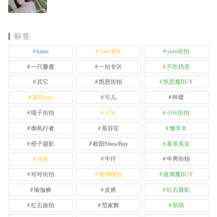
标签
kaine
yuru专区
yuru街拍
一只麋鹿
一始专区
不吃鸡蛋
其它
凯恩街拍
凯恩魔BUY
加菲mao
可儿
咔喳
嘎子街拍
小W
小W街拍
御风行者
慕容笙
懒羊羊
橙子摄影
欧阳ShowBuy
泰系美女
泳装
牛仔
牛男街拍
玲玲街拍
玻璃模拍
玻璃魔BUY
瑜伽裤
皮裤
红石摄影
红石旅拍
范家辉
萌萌