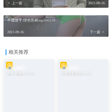
上一篇
2021-09-16
不愿放手,绿色热裤mp200219
2021-09-16
下一篇
相关推荐
精品模拍
街拍分享
皮裤-初醒m210110
火热黑胶套装J10033