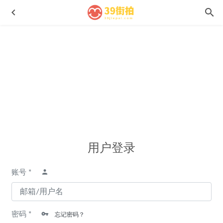
黑色系女神No.8072
2024-11-30
凹凸有致的性感黑裙美少妇n210324
2021-07-13
用户登录
白色泳装MF00648
2022-06-07
蓝色紧身包臀裙短翘臀No.6829
2024-07-03
账号 *
浅念MF00989
2023-07-24
密码 *
忘记密码？